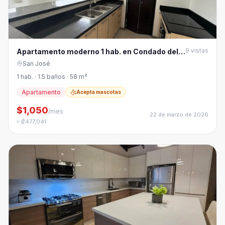
9
vistas
Apartamento moderno 1 hab. en Condado del
Parque, Sabana
San José
1 hab. · 1.5 baños · 58 m²
Apartamento
Acepta mascotas
$1,050
/mes
22 de marzo de 2026
≈ ₡477,041