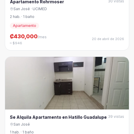
30
vistas
Apartamento Rohrmoser
San José
· UCIMED
2 hab. · 1 baño
Apartamento
₡430,000
/mes
20 de abril de 2026
≈ $946
39
vistas
Se Alquila Apartamento en Hatillo Guadalupe
San José
1 hab. · 1 baño