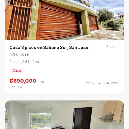
5
vistas
Casa 3 pisos en Sabana Sur, San José
San José
2 hab. · 3.5 baños
Casa
₡690,000
/mes
22 de marzo de 2026
≈ $1,519