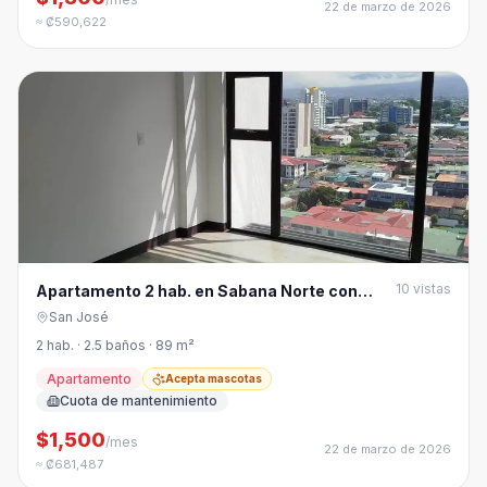
22 de marzo de 2026
≈ ₡590,622
10
vistas
Apartamento 2 hab. en Sabana Norte con
vista
San José
2 hab. · 2.5 baños · 89 m²
Apartamento
Acepta mascotas
Cuota de mantenimiento
$1,500
/mes
22 de marzo de 2026
≈ ₡681,487