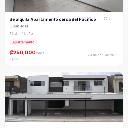
72
vistas
Se alquila Apartamento cerca del Pacifico
San José
2 hab. · 1 baño
Apartamento
₡250,000
/mes
20 de abril de 2026
≈ $550