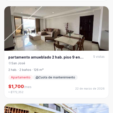
5
vistas
partamento amueblado 2 hab. piso 9 en
Sabana Sur
San José
2 hab. · 2 baños · 126 m²
Apartamento
Cuota de mantenimiento
$1,700
/mes
22 de marzo de 2026
≈ ₡772,352