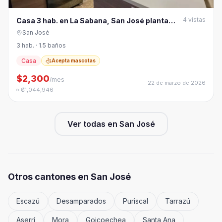
4
vistas
Casa 3 hab. en La Sabana, San José planta
única
San José
3 hab. · 1.5 baños
Casa
Acepta mascotas
$2,300
/mes
22 de marzo de 2026
≈ ₡1,044,946
Ver todas en
San José
Otros cantones en
San José
Escazú
Desamparados
Puriscal
Tarrazú
Aserrí
Mora
Goicoechea
Santa Ana