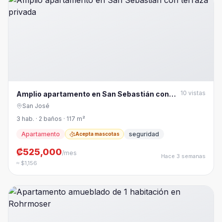
10
vistas
Amplio apartamento en San Sebastián con
terraza privada
San José
3 hab. · 2 baños · 117 m²
Apartamento
seguridad
Acepta mascotas
₡525,000
/mes
Hace 3 semanas
≈ $1,156