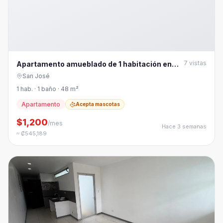
7
vistas
Apartamento amueblado de 1 habitación en
Rohrmoser
San José
1 hab. · 1 baño · 48 m²
Apartamento
Acepta mascotas
$1,200
/mes
Hace 3 semanas
≈ ₡545,189