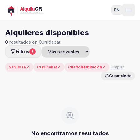
EN
Alquileres disponibles
0
resultados en Curridabat
Filtros
3
San José
Curridabat
Cuarto/Habitación
Limpiar
Crear alerta
No encontramos resultados