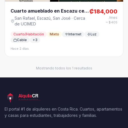
Cuarto amueblado en Escazu cerca de Walmart Trejos Montealeg
₡184,000
/mes
San Rafael,
Escazú
,
San José
· Cerca
≈ $405
de UCIMED
Cuarto/Habitación
Mixto
Internet
Luz
Cable
+3
Hace 2 días
Mostrando todos los 1 resultados
El portal #1 de alquileres en Costa Rica. Cuartos, apartamentos
y casas para estudiantes, trabajadores y familias.