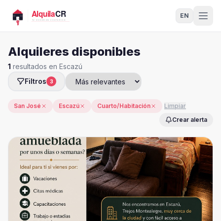
EN
Alquileres disponibles
1
resultados en Escazú
Filtros
3
San José
Escazú
Cuarto/Habitación
Limpiar
Crear alerta