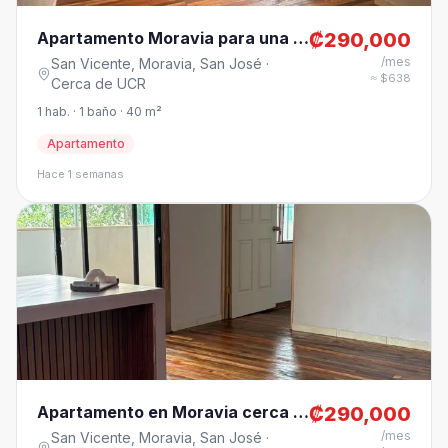
Apartamento Moravia para una pareja o una persona
₡290,000
/mes
San Vicente,
Moravia
,
San José
·
≈ $638
Cerca de UCR
1 hab. · 1 baño · 40 m²
Apartamento
Hace 1 semanas
Apartamento en Moravia cerca de Plaza Lincold
₡290,000
/mes
San Vicente,
Moravia
,
San José
·