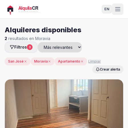
EN
Alquileres disponibles
2
resultados en Moravia
Filtros
3
San José
Moravia
Apartamento
Limpiar
Crear alerta