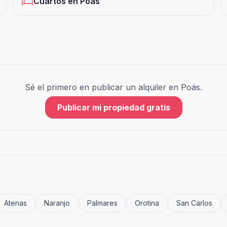
Cuartos
en
Poás
Sé el primero en publicar un alquiler en
Poás
.
Publicar mi propiedad gratis
Atenas
Naranjo
Palmares
Orotina
San Carlos