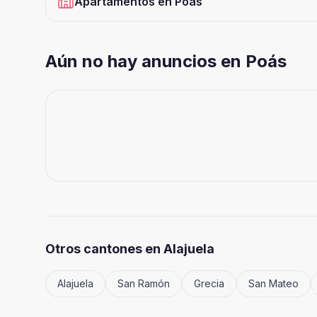
Apartamentos
en
Poás
Aún no hay anuncios en Poás
Otros cantones en
Alajuela
Alajuela
San Ramón
Grecia
San Mateo