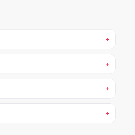
+
+
+
+