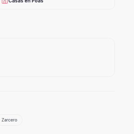
Casas
en
Poás
Zarcero