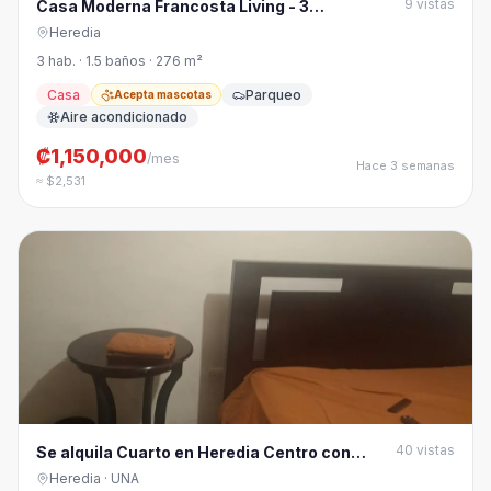
9
vistas
Casa Moderna Francosta Living - 3
Habitaciones
Heredia
3 hab. · 1.5 baños · 276 m²
Casa
Parqueo
Acepta mascotas
Aire acondicionado
₡1,150,000
/mes
Hace 3 semanas
≈ $2,531
40
vistas
Se alquila Cuarto en Heredia Centro con
TODOS los servicios
Heredia
· UNA