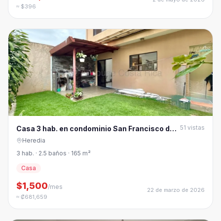
≈ $396
51
vistas
Casa 3 hab. en condominio San Francisco de
Heredia
Heredia
3 hab. · 2.5 baños · 165 m²
Casa
$1,500
/mes
22 de marzo de 2026
≈ ₡681,659