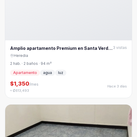
3
vistas
Amplio apartamento Premium en Santa Verde,
Heredia
Heredia
2 hab. · 2 baños · 94 m²
Apartamento
agua
luz
$1,350
/mes
Hace 3 días
≈ ₡613,493