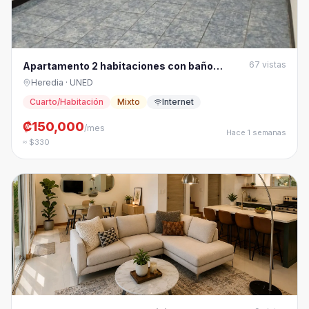
67
vistas
Apartamento 2 habitaciones con baño
independiente.
Heredia
· UNED
Cuarto/Habitación
Mixto
Internet
₡150,000
/mes
Hace 1 semanas
≈ $330