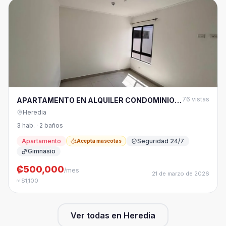
76
vistas
APARTAMENTO EN ALQUILER CONDOMINIO
EN SAN FRANCISCO HEREDIA
Heredia
3 hab. · 2 baños
Apartamento
Seguridad 24/7
Acepta mascotas
Gimnasio
₡500,000
/mes
21 de marzo de 2026
≈ $1,100
Ver todas en
Heredia