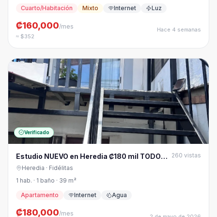
Cuarto/Habitación
Mixto
Internet
Luz
₡160,000
/mes
Hace 4 semanas
≈ $352
Verificado
260
vistas
Estudio NUEVO en Heredia ₡180 mil TODO
incluido
Heredia
· Fidélitas
1 hab. · 1 baño · 39 m²
Apartamento
Internet
Agua
₡180,000
/mes
2 de mayo de 2026