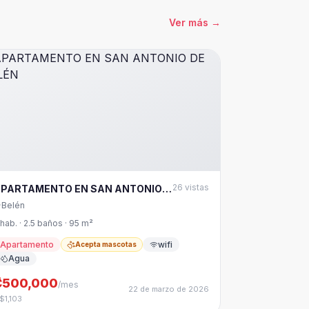
Ver más
→
26
vistas
PARTAMENTO EN SAN ANTONIO
E BELÉN
Belén
 hab. · 2.5 baños · 95 m²
Apartamento
wifi
Acepta mascotas
Agua
₡500,000
/mes
22 de marzo de 2026
 $1,103