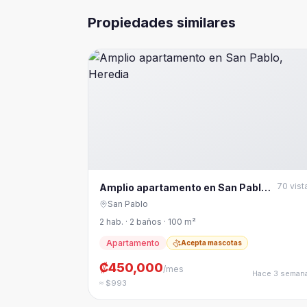
Propiedades similares
70
vist
Amplio apartamento en San Pablo,
Heredia
San Pablo
2 hab. · 2 baños · 100 m²
Apartamento
Acepta mascotas
₡450,000
/mes
Hace 3 seman
≈ $993