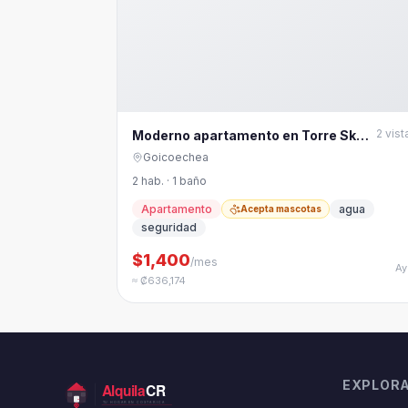
2
vist
Moderno apartamento en Torre Sky
Garden, Nunciatura
Goicoechea
2 hab. · 1 baño
Apartamento
agua
Acepta mascotas
seguridad
$1,400
/mes
Ay
≈ ₡636,174
EXPLOR