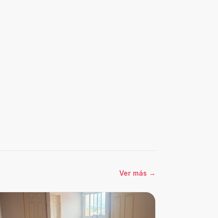
Ver más
→