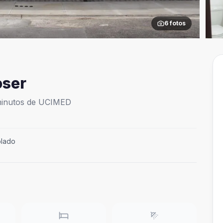
6
fotos
ser
minutos de UCIMED
blado