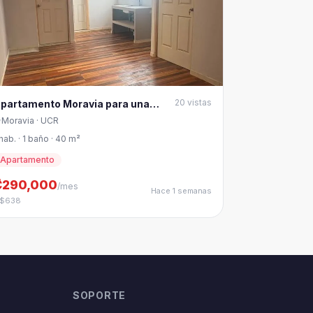
20
vistas
partamento Moravia para una
areja o una persona
Moravia
· UCR
 hab. · 1 baño · 40 m²
Apartamento
₡290,000
/mes
Hace 1 semanas
 $638
SOPORTE