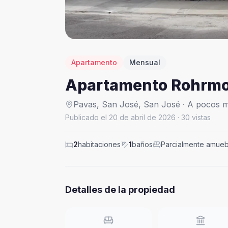
Apartamento
Mensual
Apartamento Rohrmo
Pavas,
San José
,
San José
· A pocos 
Publicado el
20 de abril de 2026
·
30
vistas
2
habitaciones
1
baños
Parcialmente amue
Detalles de la propiedad