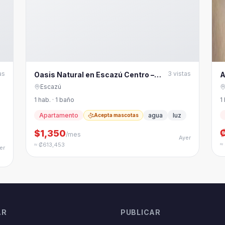
as
3
vistas
Oasis Natural en Escazú Centro –
A
Todo Incluido & Pet-Friendly
p
Escazú
1 hab. · 1 baño
1
Apartamento
agua
luz
Acepta mascotas
$1,350
/mes
Ayer
≈
≈ ₡613,453
er
AR
PUBLICAR