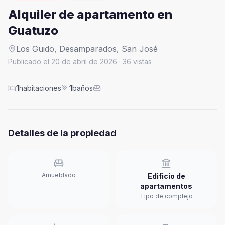
Alquiler de apartamento en
Guatuzo
Los Guido,
Desamparados
,
San José
Publicado el
20 de abril de 2026
·
36
vistas
1
habitaciones
1
baños
Detalles de la propiedad
Amueblado
Edificio de
apartamentos
Tipo de complejo