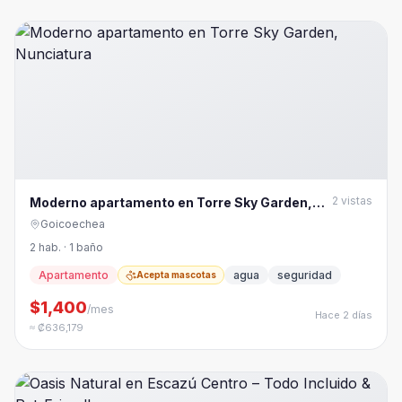
2
vistas
Moderno apartamento en Torre Sky Garden,
Nunciatura
Goicoechea
2 hab. · 1 baño
Apartamento
agua
seguridad
Acepta mascotas
$1,400
/mes
Hace 2 días
≈ ₡636,179