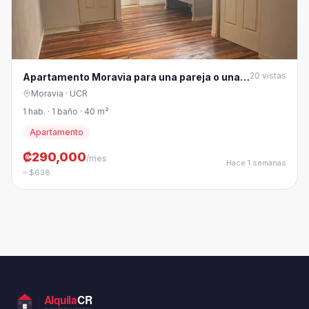
20
vistas
Apartamento Moravia para una pareja o una
persona
Moravia
· UCR
1 hab. · 1 baño · 40 m²
Apartamento
₡290,000
/mes
Hace 1 semanas
≈ $638