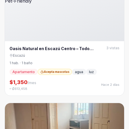
3
vistas
Oasis Natural en Escazú Centro – Todo
Incluido & Pet-Friendly
Escazú
1 hab. · 1 baño
Apartamento
agua
luz
Acepta mascotas
$1,350
/mes
Hace 2 días
≈ ₡613,458