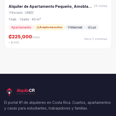
24
vistas
Alquiler de Apartamento Pequeño, Amoblado
y TODOS los servic
Escazú
· UNED
1 hab. · 1 baño · 40 m²
Apartamento
Internet
Luz
Acepta mascotas
₡225,000
/mes
Hace 2 semanas
≈ $496
El portal #1 de alquileres en Costa Rica. Cuartos, apartamentos
y casas para estudiantes, trabajadores y familias.