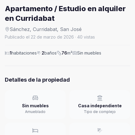
Apartamento / Estudio en alquiler
en Curridabat
Sánchez,
Curridabat
,
San José
Publicado el
22 de marzo de 2026
·
40
vistas
1
habitaciones
2
baños
76
m²
Sin muebles
Detalles de la propiedad
Sin muebles
Casa independiente
Amueblado
Tipo de complejo