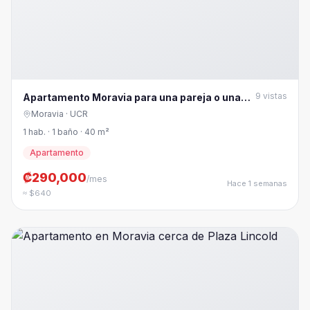
9
vistas
Apartamento Moravia para una pareja o una
persona
Moravia
· UCR
1 hab. · 1 baño · 40 m²
Apartamento
₡290,000
/mes
Hace 1 semanas
≈ $640