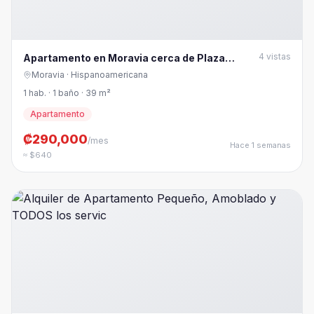
4
vistas
Apartamento en Moravia cerca de Plaza
Lincold
Moravia
· Hispanoamericana
1 hab. · 1 baño · 39 m²
Apartamento
₡290,000
/mes
Hace 1 semanas
≈ $640