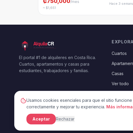
₡750,000
/mes
Hace 3 seman
≈ $1,651
EXPLOR
Cuartos
El portal #1 de alquileres en Costa Rica.
Apartamen
Cuartos, apartamentos y casas para
estudiantes, trabajadores y familias.
Casas
Ver todo
Usamos cookies esenciales para que el sitio funcione
correctamente y mejorar tu experiencia.
Más informa
Aceptar
Rechazar
©
2026
AlquilaCR —
Todos los derechos reservados