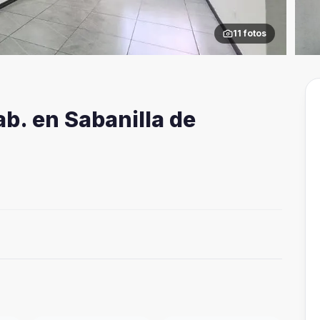
11
fotos
b. en Sabanilla de