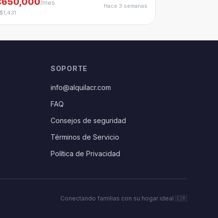
₡650,000
/mes
Hace 3 semanas
 $1,431
SOPORTE
info@alquilacr.com
FAQ
Consejos de seguridad
Términos de Servicio
Política de Privacidad
Conectando familias con su hogar ideal 🇨🇷