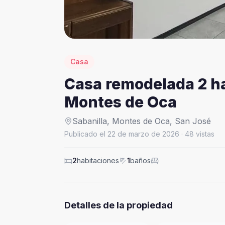
Casa
Casa remodelada 2 ha
Montes de Oca
Sabanilla,
Montes de Oca
,
San José
Publicado el
22 de marzo de 2026
·
48
vistas
2
habitaciones
1
baños
Detalles de la propiedad