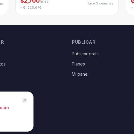
$2,700
/mes
Hace 3 semanas
as
≈ ₡1,226,676
≈
AR
PUBLICAR
Publicar gratis
tos
Planes
Mi panel
ción