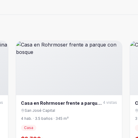
as
4
vistas
Casa en Rohrmoser frente a parque
C
con bosque
C
San José Capital
4 hab. · 3.5 baños · 345 m²
3
Casa