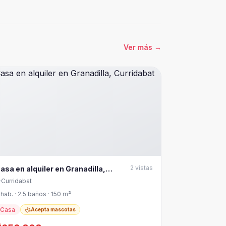
Ver más
→
2
vistas
asa en alquiler en Granadilla,
urridabat
Curridabat
 hab. · 2.5 baños · 150 m²
Casa
Acepta mascotas