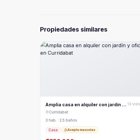
Propiedades similares
13
vist
Amplia casa en alquiler con jardín y
oficina en Curridabat
Curridabat
3 hab. · 2.5 baños
Casa
Acepta mascotas