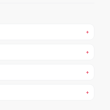
+
+
+
+