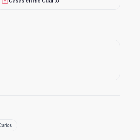
Casas
en
Río Cuarto
Carlos