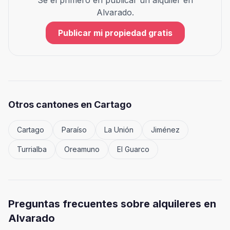
Sé el primero en publicar un alquiler en
Alvarado
.
Publicar mi propiedad gratis
Otros cantones en
Cartago
Cartago
Paraíso
La Unión
Jiménez
Turrialba
Oreamuno
El Guarco
Preguntas frecuentes sobre alquileres en
Alvarado