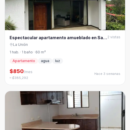
2
vistas
Espectacular apartamento amueblado en San
Ramón de Tres Ríos
La Unión
1 hab. · 1 baño · 60 m²
Apartamento
agua
luz
$850
/mes
Hace 3 semanas
≈ ₡385,292