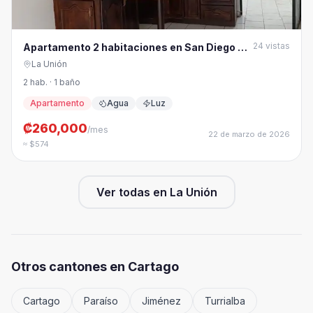
24
vistas
Apartamento 2 habitaciones en San Diego de
Tres Ríos
La Unión
2 hab. · 1 baño
Apartamento
Agua
Luz
₡260,000
/mes
22 de marzo de 2026
≈ $574
Ver todas en
La Unión
Otros cantones en
Cartago
Cartago
Paraíso
Jiménez
Turrialba