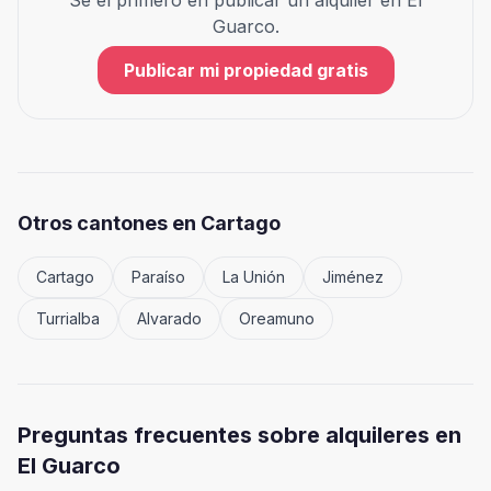
Sé el primero en publicar un alquiler en
El
Guarco
.
Publicar mi propiedad gratis
Otros cantones en
Cartago
Cartago
Paraíso
La Unión
Jiménez
Turrialba
Alvarado
Oreamuno
Preguntas frecuentes sobre alquileres en
El Guarco