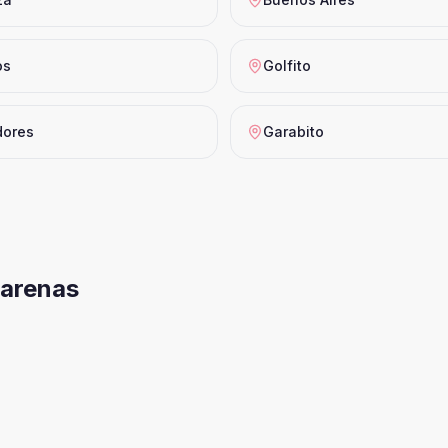
os
Golfito
dores
Garabito
arenas