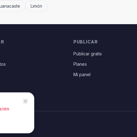
uanacaste
Limón
AR
PUBLICAR
Publicar gratis
tos
Planes
Mi panel
ción