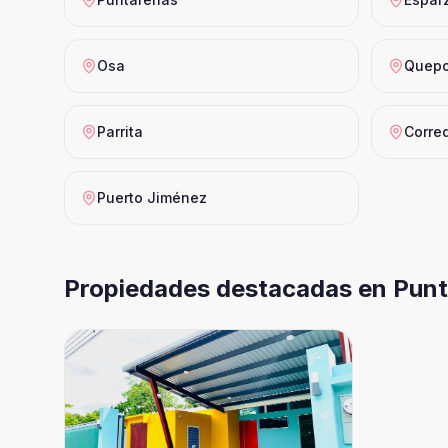
Osa
Quep
Parrita
Corre
Puerto Jiménez
Propiedades destacadas en
Punt