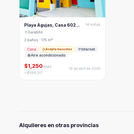
14
vistas
Playa Agujas, Casa 602
p/largo plazo, a 150m del
Garabito
mar...!
2 baños · 175 m²
Casa
Internet
Acepta mascotas
Aire acondicionado
$1,250
/mes
19 de abril de 2026
≈ ₡568,017
Alquileres en otras provincias