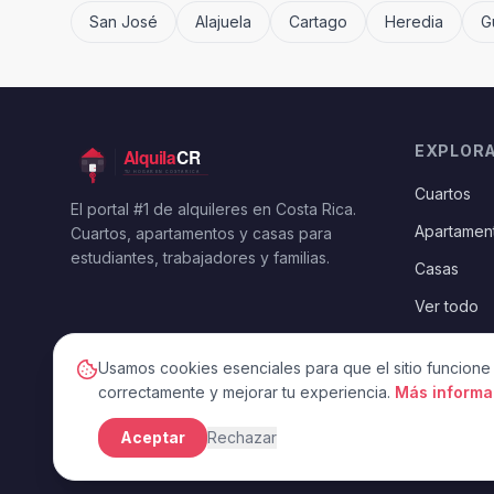
San José
Alajuela
Cartago
Heredia
G
EXPLOR
Cuartos
El portal #1 de alquileres en Costa Rica.
Apartamen
Cuartos, apartamentos y casas para
estudiantes, trabajadores y familias.
Casas
Ver todo
Usamos cookies esenciales para que el sitio funcione
correctamente y mejorar tu experiencia.
Más informa
Aceptar
Rechazar
©
2026
AlquilaCR —
Todos los derechos reservados