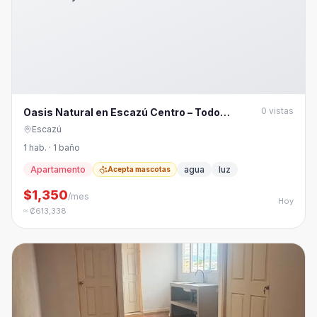
0
vistas
Oasis Natural en Escazú Centro – Todo
Incluido & Pet-Friendly
Escazú
1 hab. · 1 baño
Apartamento
agua
luz
Acepta mascotas
$1,350
/mes
Hoy
≈ ₡613,338