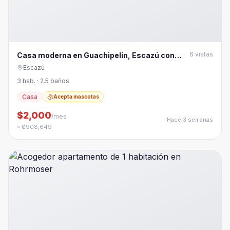
6
vistas
Casa moderna en Guachipelín, Escazú con
piscina y amenidades
Escazú
3 hab. · 2.5 baños
Casa
Acepta mascotas
$2,000
/mes
Hace 3 semanas
≈ ₡908,649