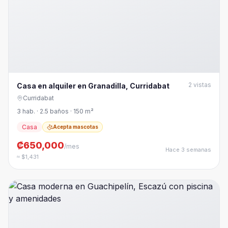
2
vistas
Casa en alquiler en Granadilla, Curridabat
Curridabat
3 hab. · 2.5 baños · 150 m²
Casa
Acepta mascotas
₡650,000
/mes
Hace 3 semanas
≈ $1,431