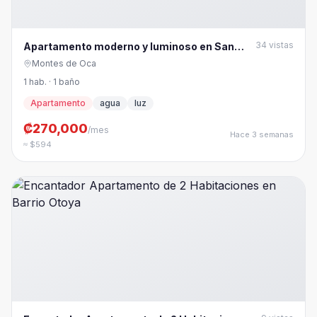
34
vistas
Apartamento moderno y luminoso en San
Pedro, Montes de Oca
Montes de Oca
1 hab. · 1 baño
Apartamento
agua
luz
₡270,000
/mes
Hace 3 semanas
≈ $594