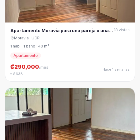
18
vistas
Apartamento Moravia para una pareja o una
persona
Moravia
· UCR
1 hab. · 1 baño · 40 m²
Apartamento
₡290,000
/mes
Hace 1 semanas
≈ $638