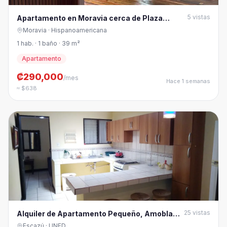
5
vistas
Apartamento en Moravia cerca de Plaza
Lincold
Moravia
· Hispanoamericana
1 hab. · 1 baño · 39 m²
Apartamento
₡290,000
/mes
Hace 1 semanas
≈ $638
25
vistas
Alquiler de Apartamento Pequeño, Amoblado
y TODOS los servic
Escazú
· UNED