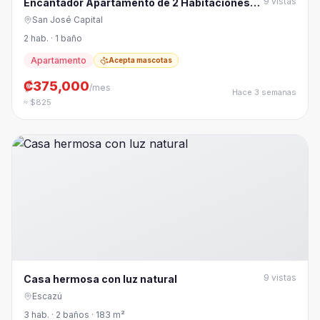
9
vistas
Encantador Apartamento de 2 Habitaciones
en Barrio Otoya
San José Capital
2 hab. · 1 baño
Apartamento
Acepta mascotas
₡375,000
/mes
Hace 3 semanas
≈ $825
9
vistas
Casa hermosa con luz natural
Escazú
3 hab. · 2 baños · 183 m²