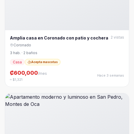
2
vistas
Amplia casa en Coronado con patio y cochera
Coronado
3 hab. · 2 baños
Casa
Acepta mascotas
₡600,000
/mes
Hace 3 semanas
≈ $1,321