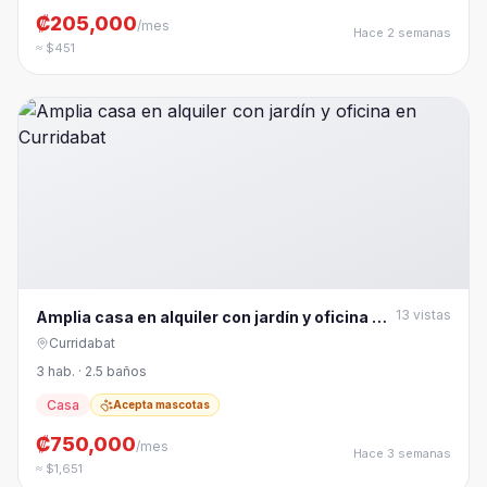
₡205,000
/mes
Hace 2 semanas
≈ $451
13
vistas
Amplia casa en alquiler con jardín y oficina en
Curridabat
Curridabat
3 hab. · 2.5 baños
Casa
Acepta mascotas
₡750,000
/mes
Hace 3 semanas
≈ $1,651