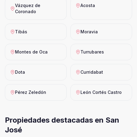
Vázquez de
Acosta
Coronado
Tibás
Moravia
Montes de Oca
Turrubares
Dota
Curridabat
Pérez Zeledón
León Cortés Castro
Propiedades destacadas en
San
José