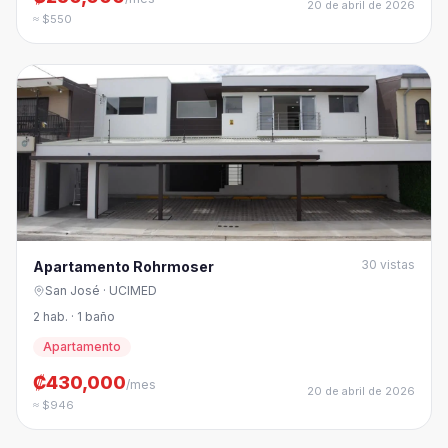
20 de abril de 2026
≈ $550
30
vistas
Apartamento Rohrmoser
San José
· UCIMED
2 hab. · 1 baño
Apartamento
₡430,000
/mes
20 de abril de 2026
≈ $946