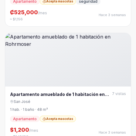
Apartamento
seguridad
Acepta mascotas
₡525,000
/mes
Hace 3 semanas
≈ $1,156
7
vistas
Apartamento amueblado de 1 habitación en
Rohrmoser
San José
1 hab. · 1 baño · 48 m²
Apartamento
Acepta mascotas
$1,200
/mes
Hace 3 semanas