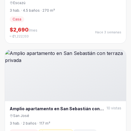
Escazú | 3 Habitaciones, 4.5 Baños
Escazú
3 hab. · 4.5 baños · 270 m²
Casa
$2,690
/mes
Hace 3 semanas
≈ ₡1,222,133
10
vistas
Amplio apartamento en San Sebastián con
terraza privada
San José
3 hab. · 2 baños · 117 m²