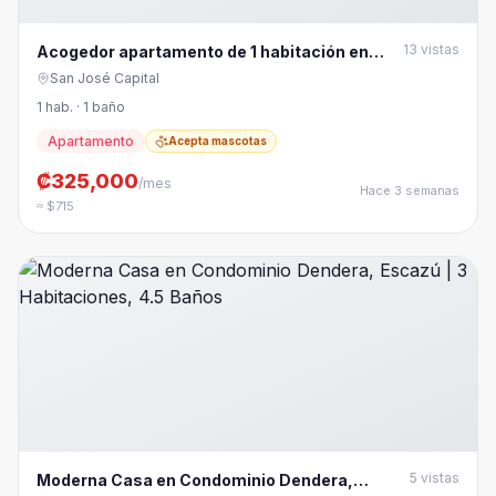
13
vistas
Acogedor apartamento de 1 habitación en
Rohrmoser
San José Capital
1 hab. · 1 baño
Apartamento
Acepta mascotas
₡325,000
/mes
Hace 3 semanas
≈ $715
5
vistas
Moderna Casa en Condominio Dendera,