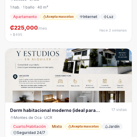
1 hab. · 1 baño · 40 m²
Apartamento
Internet
Luz
Acepta mascotas
₡225,000
/mes
Hace 2 semanas
≈ $495
17
vistas
Dorm habitacional moderno (ideal para
estudiantes o jóvenes
Montes de Oca
· UCR
Cuarto/Habitación
Mixto
Jardín
Acepta mascotas
Seguridad 24/7