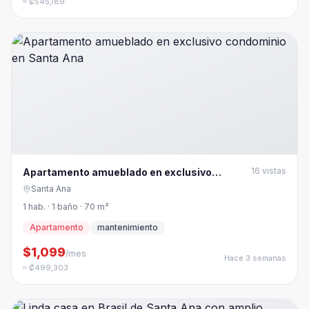
≈ ₡545,189
16
vistas
Apartamento amueblado en exclusivo
condominio en Santa Ana
Santa Ana
1 hab. · 1 baño · 70 m²
Apartamento
mantenimiento
$1,099
/mes
Hace 3 semanas
≈ ₡499,303