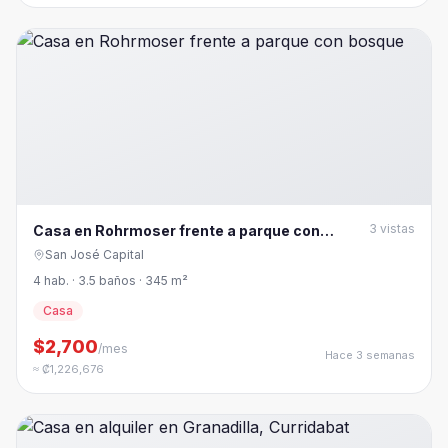
3
vistas
Casa en Rohrmoser frente a parque con
bosque
San José Capital
4 hab. · 3.5 baños · 345 m²
Casa
$2,700
/mes
Hace 3 semanas
≈ ₡1,226,676