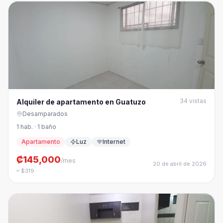
34
vistas
Alquiler de apartamento en Guatuzo
Desamparados
1 hab. · 1 baño
Apartamento
Luz
Internet
₡145,000
/mes
20 de abril de 2026
≈ $319