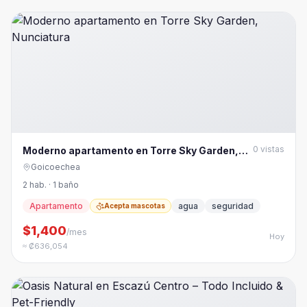
0
vistas
Moderno apartamento en Torre Sky Garden,
Nunciatura
Goicoechea
2 hab. · 1 baño
Apartamento
agua
seguridad
Acepta mascotas
$1,400
/mes
Hoy
≈ ₡636,054