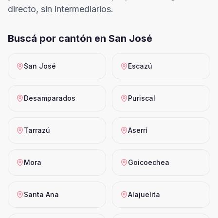
directo, sin intermediarios.
Buscá por cantón en
San José
San José
Escazú
Desamparados
Puriscal
Tarrazú
Aserrí
Mora
Goicoechea
Santa Ana
Alajuelita