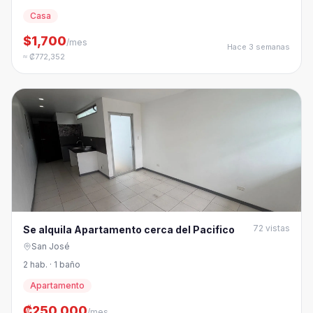
Casa
$1,700
/mes
Hace 3 semanas
≈ ₡772,352
72
vistas
Se alquila Apartamento cerca del Pacifico
San José
2 hab. · 1 baño
Apartamento
₡250,000
/mes