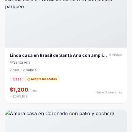
4
vistas
Linda casa en Brasil de Santa Ana con amplio
parqueo
Santa Ana
2 hab. · 2 baños
Casa
Acepta mascotas
$1,200
/mes
Hace 3 semanas
≈ ₡545,189