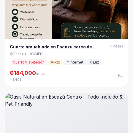
7
vistas
Cuarto amueblado en Escazu cerca de
Walmart Trejos Montealeg
Escazú
· UCIMED
Cuarto/Habitación
Mixto
Internet
Luz
₡184,000
/mes
Hoy
≈ $405