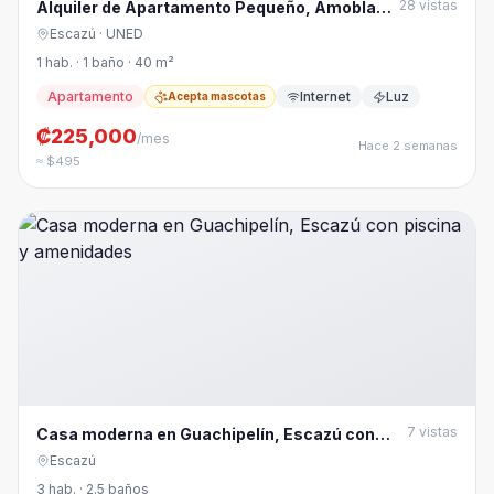
28
vistas
Alquiler de Apartamento Pequeño, Amoblado
y TODOS los servic
Escazú
· UNED
1 hab. · 1 baño · 40 m²
Apartamento
Internet
Luz
Acepta mascotas
₡225,000
/mes
Hace 2 semanas
≈ $495
7
vistas
Casa moderna en Guachipelín, Escazú con
piscina y amenidades
Escazú
3 hab. · 2.5 baños