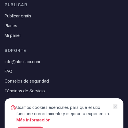
PUBLICAR
Publicar gratis
Planes
Mi panel
SOPORTE
info@alquilacr.com
FAQ
Consejos de seguridad
Términos de Servicio
Política de Privacidad
Usamos cookies esenciales para que el sitio
funcione correctamente y mejorar tu experiencia.
Más información
©
2026
AlquilaCR —
Todos los derechos reservados