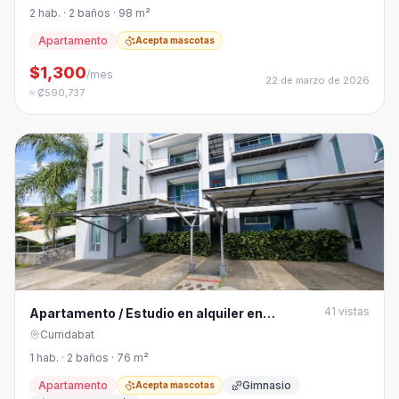
2 hab. · 2 baños · 98 m²
Apartamento
Acepta mascotas
$1,300
/mes
22 de marzo de 2026
≈ ₡590,737
41
vistas
Apartamento / Estudio en alquiler en
Curridabat
Curridabat
1 hab. · 2 baños · 76 m²
Apartamento
Gimnasio
Acepta mascotas