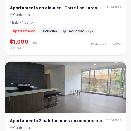
16
vistas
Apartamento en alquiler – Torre Las Loras -
Curridabat
Curridabat
1 hab. · 1 baño
Apartamento
Piscina
Seguridad 24/7
$1,000
/mes
10 de abril de 2026
≈ ₡454,413
22
vistas
Apartamento 2 habitaciones en condominio
Pinares, Curridabat
Curridabat