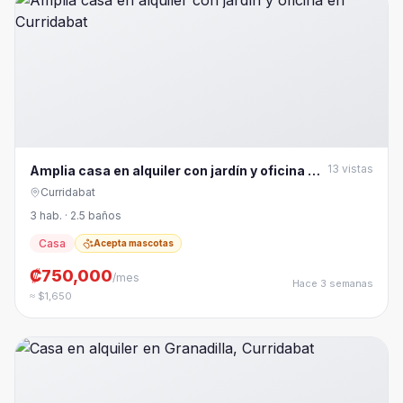
13
vistas
Amplia casa en alquiler con jardín y oficina en
Curridabat
Curridabat
3 hab. · 2.5 baños
Casa
Acepta mascotas
₡750,000
/mes
Hace 3 semanas
≈ $1,650