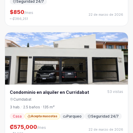
Seguridad 24/7
$850
/mes
22 de marzo de 2026
≈ ₡386,251
53
vistas
Condominio en alquiler en Curridabat
Curridabat
3 hab. · 2.5 baños · 135 m²
Casa
Parqueo
Seguridad 24/7
Acepta mascotas
₡575,000
/mes
22 de marzo de 2026