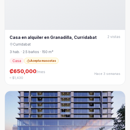
2
vistas
Casa en alquiler en Granadilla, Curridabat
Curridabat
3 hab. · 2.5 baños · 150 m²
Casa
Acepta mascotas
₡650,000
/mes
Hace 3 semanas
≈ $1,430