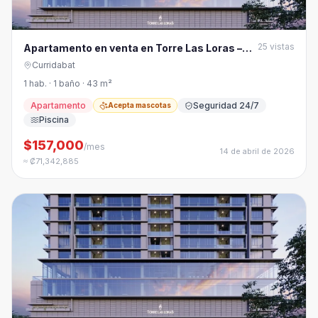
25
vistas
Apartamento en venta en Torre Las Loras –
Curridabat
Curridabat
1 hab. · 1 baño · 43 m²
Apartamento
Seguridad 24/7
Acepta mascotas
Piscina
$157,000
/mes
14 de abril de 2026
≈ ₡71,342,885